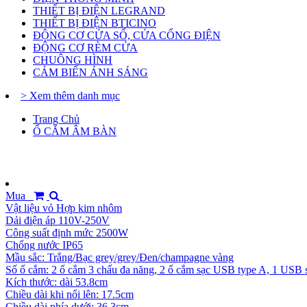
THIẾT BỊ ĐIỆN LEGRAND
THIẾT BỊ ĐIỆN BTICINO
ĐỘNG CƠ CỬA SỔ, CỬA CỔNG ĐIỆN
ĐỘNG CƠ RÈM CỬA
CHUÔNG HÌNH
CẢM BIẾN ÁNH SÁNG
> Xem thêm danh mục
Trang Chủ
Ổ CẮM ÂM BÀN
Mua
Vật liệu vỏ Hợp kim nhôm
Dải điện áp 110V-250V
Công suất định mức 2500W
Chống nước IP65
Mầu sắc: Trắng/Bạc grey/grey/Đen/champagne vàng
Số ổ cắm: 2 ổ cắm 3 chấu đa năng, 2 ổ cắm sạc USB type A, 1 USB 
Kích thước: dài 53.8cm
Chiều dài khi nổi lên: 17.5cm
Chiều dài phía dưới: 36.3cm