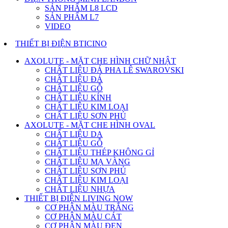
SẢN PHẨM L8 LCD
SẢN PHẨM L7
VIDEO
THIẾT BỊ ĐIỆN BTICINO
AXOLUTE - MẶT CHE HÌNH CHỮ NHẬT
CHẤT LIỆU ĐÁ PHA LÊ SWAROVSKI
CHẤT LIỆU ĐÁ
CHẤT LIỆU GỖ
CHẤT LIỆU KÍNH
CHẤT LIỆU KIM LOẠI
CHẤT LIỆU SƠN PHỦ
AXOLUTE - MẶT CHE HÌNH OVAL
CHẤT LIỆU DA
CHẤT LIỆU GỖ
CHẤT LIỆU THÉP KHÔNG GỈ
CHẤT LIỆU MẠ VÀNG
CHẤT LIỆU SƠN PHỦ
CHẤT LIỆU KIM LOẠI
CHẤT LIỆU NHỰA
THIẾT BỊ ĐIỆN LIVING NOW
CƠ PHẬN MÀU TRẮNG
CƠ PHẬN MÀU CÁT
CƠ PHẬN MÀU ĐEN