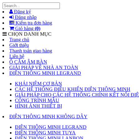
Đăng ký
Đăng nhập
Kiểm tra đơn hàng
Giỏ hàng
(0)
CHỌN DANH MỤC
Trang chủ
Giới thiệu
Thanh toán giao hàng
Liên hệ
Ổ CẮM ÂM BÀN
GIẢI PHÁP VỀ NHÀ AN TOÀN
ĐIỆN THÔNG MINH LEGRAND
KHÁI NIỆM CƠ BẢN
CÁC HỆ THỐNG ĐIỀU KHIỂN ĐIỆN THÔNG MINH
GIẢI PHÁP CHO CÁC HỆ THỐNG CHÍNH KẾT NỐI Đ
CÔNG TRÌNH MẪU
HÌNH ẢNH THIẾT BỊ
ĐIỆN THÔNG MINH KHÔNG DÂY
ĐIỆN THÔNG MINH LEGRAND
ĐIỆN THÔNG MINH TUYA
ĐIỆN THÔNG MINH LANBON