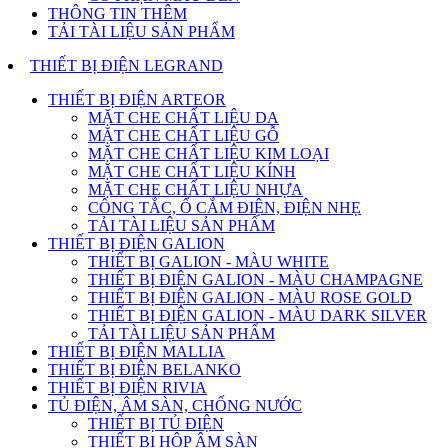
THÔNG TIN THÊM
TẢI TÀI LIỆU SẢN PHẨM
THIẾT BỊ ĐIỆN LEGRAND
THIẾT BỊ ĐIỆN ARTEOR
MẶT CHE CHẤT LIỆU DA
MẶT CHE CHẤT LIỆU GỖ
MẶT CHE CHẤT LIỆU KIM LOẠI
MẶT CHE CHẤT LIỆU KÍNH
MẶT CHE CHẤT LIỆU NHỰA
CÔNG TẮC, Ổ CẮM ĐIỆN, ĐIỆN NHẸ
TẢI TÀI LIỆU SẢN PHẨM
THIẾT BỊ ĐIỆN GALION
THIẾT BỊ GALION - MÀU WHITE
THIẾT BỊ ĐIỆN GALION - MÀU CHAMPAGNE
THIẾT BỊ ĐIỆN GALION - MÀU ROSE GOLD
THIẾT BỊ ĐIỆN GALION - MÀU DARK SILVER
TẢI TÀI LIỆU SẢN PHẨM
THIẾT BỊ ĐIỆN MALLIA
THIẾT BỊ ĐIỆN BELANKO
THIẾT BỊ ĐIỆN RIVIA
TỦ ĐIỆN, ÂM SÀN, CHỐNG NƯỚC
THIẾT BỊ TỦ ĐIỆN
THIẾT BỊ HỘP ÂM SÀN