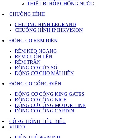
THIẾT BỊ HỘP CHỐNG NƯỚC
CHUÔNG HÌNH
CHUÔNG HÌNH LEGRAND
CHUÔNG HÌNH IP HIKVISION
ĐỘNG CƠ RÈM ĐIỆN
RÈM KÉO NGANG
RÈM CUỐN LÊN
RÈM TRẦN
ĐỘNG CƠ CỬA SỔ
ĐỘNG CƠ CHO MÁI HIÊN
ĐỘNG CƠ CỔNG ĐIỆN
ĐỘNG CƠ CỔNG KING GATES
ĐỘNG CƠ CỔNG NICE
ĐỘNG CƠ CỔNG MOTOR LINE
ĐỘNG CƠ CỔNG CARDIN
CÔNG TRÌNH TIÊU BIỂU
VIDEO
ĐIỆN THÔNG MINH