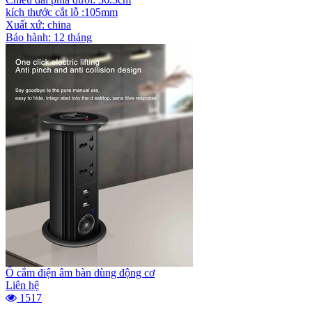
kích thước cắt lỗ :105mm
Xuất xứ: china
Bảo hành: 12 tháng
Ổ cắm điện âm bàn dùng động cơ
Liên hệ
1517