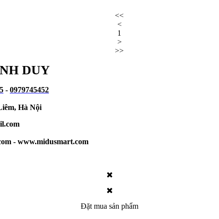
<<
<
1
>
>>
INH DUY
5
-
0979745452
iêm, Hà Nội
l.com
.com - www.midusmart.com
Đặt mua sản phẩm