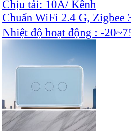
Chịu tải: 10A/ Kênh
Chuẩn WiFi 2.4 G, Zigbee 
Nhiệt độ hoạt động : -20~