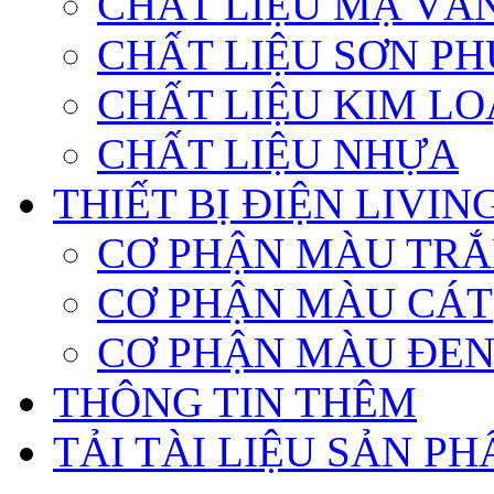
CHẤT LIỆU MẠ VÀ
CHẤT LIỆU SƠN PH
CHẤT LIỆU KIM LO
CHẤT LIỆU NHỰA
THIẾT BỊ ĐIỆN LIVI
CƠ PHẬN MÀU TR
CƠ PHẬN MÀU CÁT
CƠ PHẬN MÀU ĐE
THÔNG TIN THÊM
TẢI TÀI LIỆU SẢN P