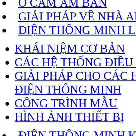
Ổ CẮM ÂM BÀN
GIẢI PHÁP VỀ NHÀ 
ĐIỆN THÔNG MINH 
KHÁI NIỆM CƠ BẢN
CÁC HỆ THỐNG ĐIỀU
GIẢI PHÁP CHO CÁC 
ĐIỆN THÔNG MINH
CÔNG TRÌNH MẪU
HÌNH ẢNH THIẾT BỊ
ĐIỆN THÔNG MINH 