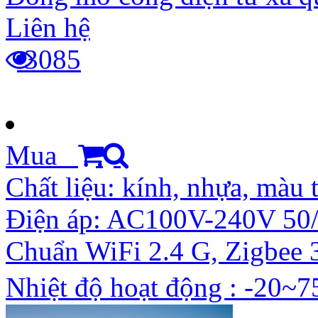
Liên hệ
3085
Mua
Chất liệu: kính, nhựa, màu 
Điện áp: AC100V-240V 50
Chuẩn WiFi 2.4 G, Zigbee 
Nhiệt độ hoạt động : -20~