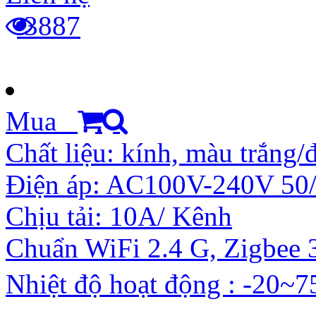
3887
Mua
Chất liệu: kính, màu trắng/
Điện áp: AC100V-240V 50
Chịu tải: 10A/ Kênh
Chuẩn WiFi 2.4 G, Zigbee 
Nhiệt độ hoạt động : -20~