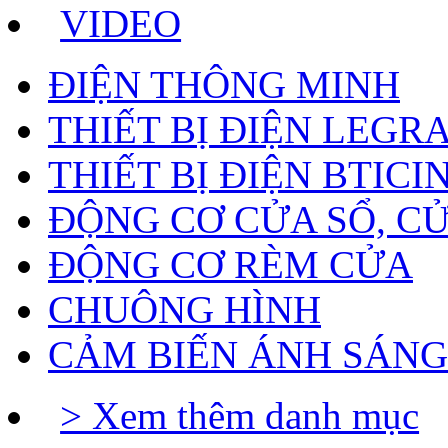
VIDEO
ĐIỆN THÔNG MINH
THIẾT BỊ ĐIỆN LEGR
THIẾT BỊ ĐIỆN BTICI
ĐỘNG CƠ CỬA SỔ, C
ĐỘNG CƠ RÈM CỬA
CHUÔNG HÌNH
CẢM BIẾN ÁNH SÁNG
> Xem thêm danh mục