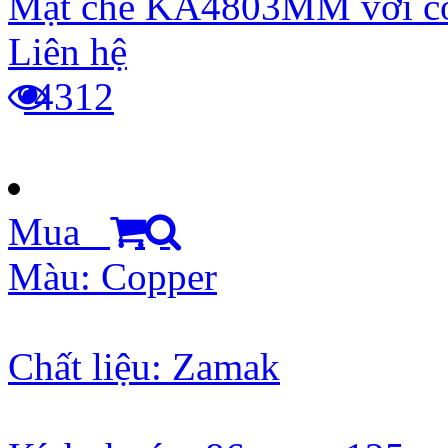
Mặt che KA4803MM với cơ
Liên hệ
4312
Mua
Màu: Copper
Chất liệu: Zamak