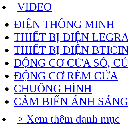
VIDEO
ĐIỆN THÔNG MINH
THIẾT BỊ ĐIỆN LEGR
THIẾT BỊ ĐIỆN BTICI
ĐỘNG CƠ CỬA SỔ, C
ĐỘNG CƠ RÈM CỬA
CHUÔNG HÌNH
CẢM BIẾN ÁNH SÁNG
> Xem thêm danh mục