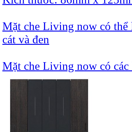
Mặt che Living now có thể 
cát và đen
Mặt che Living now có các