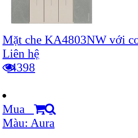
Mặt che KA4803NW với cơ
Liên hệ
4398
Mua
Màu: Aura