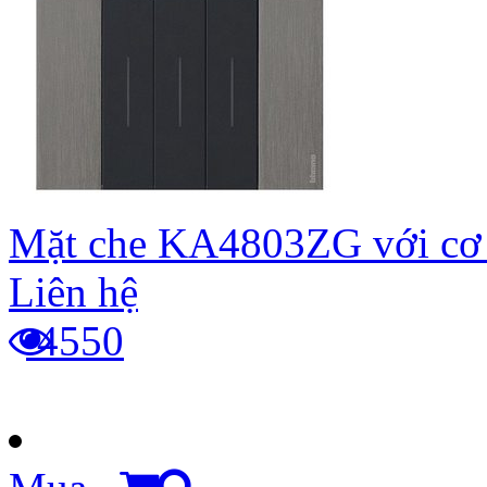
Mặt che KA4803ZG với cơ
Liên hệ
4550