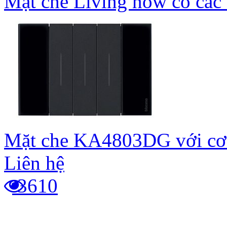
Mặt che Living now có các
Mặt che KA4803DG với cơ
Liên hệ
3610