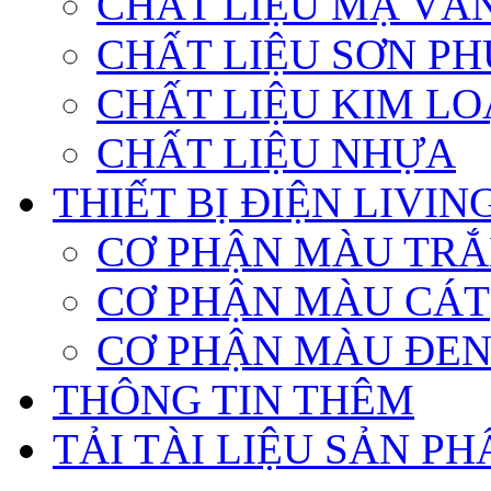
CHẤT LIỆU MẠ VÀ
CHẤT LIỆU SƠN PH
CHẤT LIỆU KIM LO
CHẤT LIỆU NHỰA
THIẾT BỊ ĐIỆN LIVI
CƠ PHẬN MÀU TR
CƠ PHẬN MÀU CÁT
CƠ PHẬN MÀU ĐE
THÔNG TIN THÊM
TẢI TÀI LIỆU SẢN P