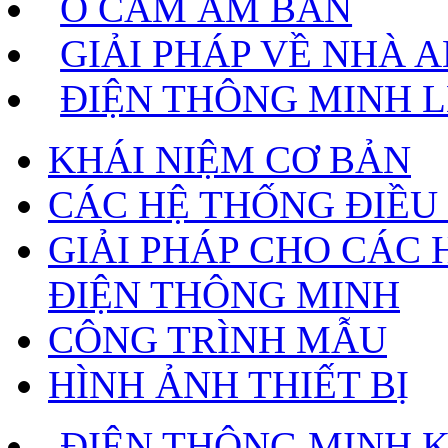
Ổ CẮM ÂM BÀN
GIẢI PHÁP VỀ NHÀ 
ĐIỆN THÔNG MINH 
KHÁI NIỆM CƠ BẢN
CÁC HỆ THỐNG ĐIỀU
GIẢI PHÁP CHO CÁC 
ĐIỆN THÔNG MINH
CÔNG TRÌNH MẪU
HÌNH ẢNH THIẾT BỊ
ĐIỆN THÔNG MINH 