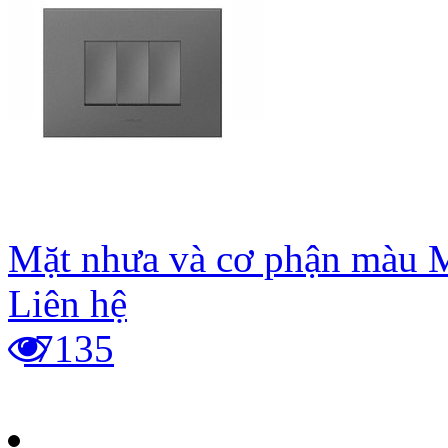
Mặt nhưa và cơ phận màu
Liên hệ
7135