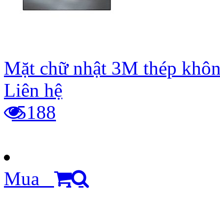
Mặt chữ nhật 3M thép khôn
Liên hệ
5188
Mua