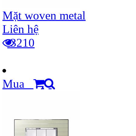
Mặt woven metal
Liên hệ
3210
Mua