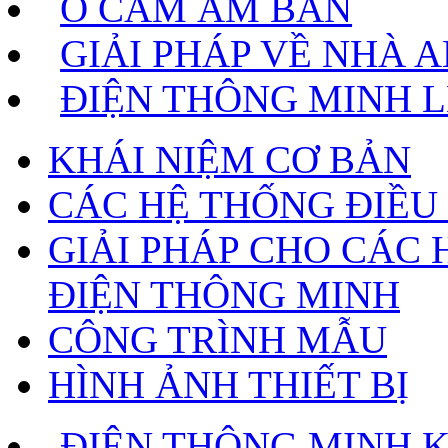
Ổ CẮM ÂM BÀN
GIẢI PHÁP VỀ NHÀ 
ĐIỆN THÔNG MINH 
KHÁI NIỆM CƠ BẢN
CÁC HỆ THỐNG ĐIỀU
GIẢI PHÁP CHO CÁC 
ĐIỆN THÔNG MINH
CÔNG TRÌNH MẪU
HÌNH ẢNH THIẾT BỊ
ĐIỆN THÔNG MINH 