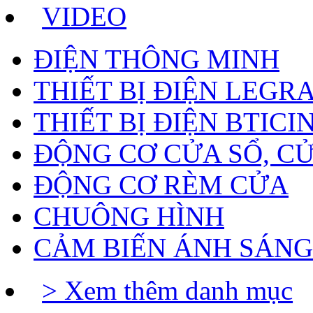
VIDEO
ĐIỆN THÔNG MINH
THIẾT BỊ ĐIỆN LEGR
THIẾT BỊ ĐIỆN BTICI
ĐỘNG CƠ CỬA SỔ, C
ĐỘNG CƠ RÈM CỬA
CHUÔNG HÌNH
CẢM BIẾN ÁNH SÁNG
> Xem thêm danh mục