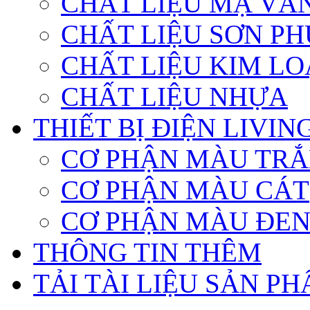
CHẤT LIỆU MẠ VÀ
CHẤT LIỆU SƠN PH
CHẤT LIỆU KIM LO
CHẤT LIỆU NHỰA
THIẾT BỊ ĐIỆN LIVI
CƠ PHẬN MÀU TR
CƠ PHẬN MÀU CÁT
CƠ PHẬN MÀU ĐE
THÔNG TIN THÊM
TẢI TÀI LIỆU SẢN P