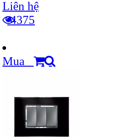
Liên hệ
4375
Mua