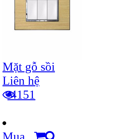
Mặt gỗ sồi
Liên hệ
4151
Mua