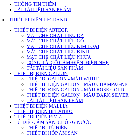
THÔNG TIN THÊM
TẢI TÀI LIỆU SẢN PHẨM
THIẾT BỊ ĐIỆN LEGRAND
THIẾT BỊ ĐIỆN ARTEOR
MẶT CHE CHẤT LIỆU DA
MẶT CHE CHẤT LIỆU GỖ
MẶT CHE CHẤT LIỆU KIM LOẠI
MẶT CHE CHẤT LIỆU KÍNH
MẶT CHE CHẤT LIỆU NHỰA
CÔNG TẮC, Ổ CẮM ĐIỆN, ĐIỆN NHẸ
TẢI TÀI LIỆU SẢN PHẨM
THIẾT BỊ ĐIỆN GALION
THIẾT BỊ GALION - MÀU WHITE
THIẾT BỊ ĐIỆN GALION - MÀU CHAMPAGNE
THIẾT BỊ ĐIỆN GALION - MÀU ROSE GOLD
THIẾT BỊ ĐIỆN GALION - MÀU DARK SILVER
TẢI TÀI LIỆU SẢN PHẨM
THIẾT BỊ ĐIỆN MALLIA
THIẾT BỊ ĐIỆN BELANKO
THIẾT BỊ ĐIỆN RIVIA
TỦ ĐIỆN, ÂM SÀN, CHỐNG NƯỚC
THIẾT BỊ TỦ ĐIỆN
THIẾT BỊ HỘP ÂM SÀN