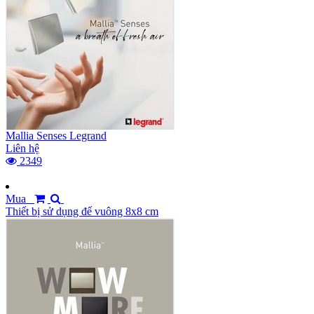
Mallia Senses Legrand
Liên hệ
2349
Mua
Thiết bị sử dụng đế vuông 8x8 cm