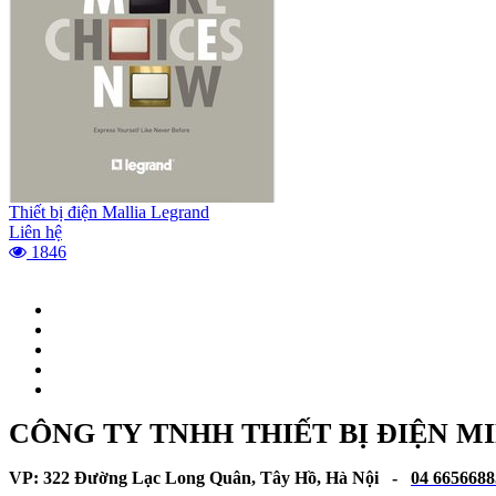
Thiết bị điện Mallia Legrand
Liên hệ
1846
CÔNG TY TNHH THIẾT BỊ ĐIỆN M
VP: 322 Đường Lạc Long Quân, Tây Hồ, Hà Nội -
04 6656688