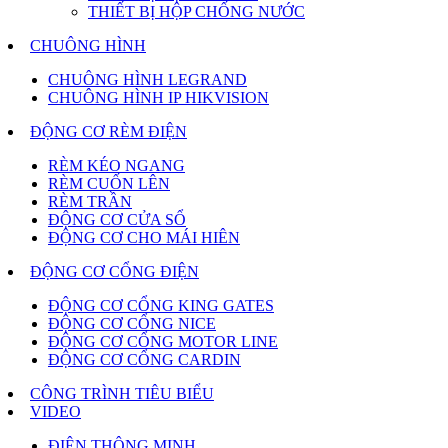
THIẾT BỊ HỘP CHỐNG NƯỚC
CHUÔNG HÌNH
CHUÔNG HÌNH LEGRAND
CHUÔNG HÌNH IP HIKVISION
ĐỘNG CƠ RÈM ĐIỆN
RÈM KÉO NGANG
RÈM CUỐN LÊN
RÈM TRẦN
ĐỘNG CƠ CỬA SỔ
ĐỘNG CƠ CHO MÁI HIÊN
ĐỘNG CƠ CỔNG ĐIỆN
ĐỘNG CƠ CỔNG KING GATES
ĐỘNG CƠ CỔNG NICE
ĐỘNG CƠ CỔNG MOTOR LINE
ĐỘNG CƠ CỔNG CARDIN
CÔNG TRÌNH TIÊU BIỂU
VIDEO
ĐIỆN THÔNG MINH