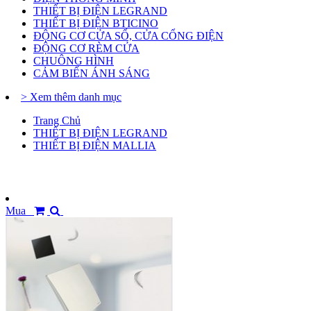
THIẾT BỊ ĐIỆN LEGRAND
THIẾT BỊ ĐIỆN BTICINO
ĐỘNG CƠ CỬA SỔ, CỬA CỔNG ĐIỆN
ĐỘNG CƠ RÈM CỬA
CHUÔNG HÌNH
CẢM BIẾN ÁNH SÁNG
> Xem thêm danh mục
Trang Chủ
THIẾT BỊ ĐIỆN LEGRAND
THIẾT BỊ ĐIỆN MALLIA
Mua