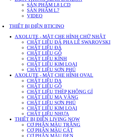
SẢN PHẨM L8 LCD
SẢN PHẨM L7
VIDEO
THIẾT BỊ ĐIỆN BTICINO
AXOLUTE - MẶT CHE HÌNH CHỮ NHẬT
CHẤT LIỆU ĐÁ PHA LÊ SWAROVSKI
CHẤT LIỆU ĐÁ
CHẤT LIỆU GỖ
CHẤT LIỆU KÍNH
CHẤT LIỆU KIM LOẠI
CHẤT LIỆU SƠN PHỦ
AXOLUTE - MẶT CHE HÌNH OVAL
CHẤT LIỆU DA
CHẤT LIỆU GỖ
CHẤT LIỆU THÉP KHÔNG GỈ
CHẤT LIỆU MẠ VÀNG
CHẤT LIỆU SƠN PHỦ
CHẤT LIỆU KIM LOẠI
CHẤT LIỆU NHỰA
THIẾT BỊ ĐIỆN LIVING NOW
CƠ PHẬN MÀU TRẮNG
CƠ PHẬN MÀU CÁT
CƠ PHẬN MÀU ĐEN