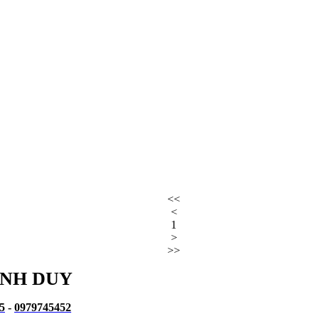
<<
<
1
>
>>
INH DUY
5
-
0979745452