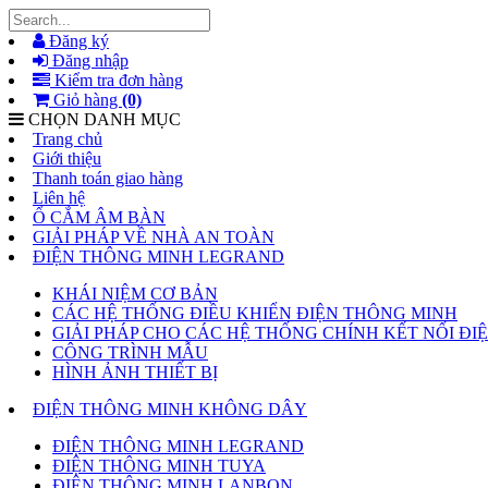
Đăng ký
Đăng nhập
Kiểm tra đơn hàng
Giỏ hàng
(0)
CHỌN DANH MỤC
Trang chủ
Giới thiệu
Thanh toán giao hàng
Liên hệ
Ổ CẮM ÂM BÀN
GIẢI PHÁP VỀ NHÀ AN TOÀN
ĐIỆN THÔNG MINH LEGRAND
KHÁI NIỆM CƠ BẢN
CÁC HỆ THỐNG ĐIỀU KHIỂN ĐIỆN THÔNG MINH
GIẢI PHÁP CHO CÁC HỆ THỐNG CHÍNH KẾT NỐI Đ
CÔNG TRÌNH MẪU
HÌNH ẢNH THIẾT BỊ
ĐIỆN THÔNG MINH KHÔNG DÂY
ĐIỆN THÔNG MINH LEGRAND
ĐIỆN THÔNG MINH TUYA
ĐIỆN THÔNG MINH LANBON