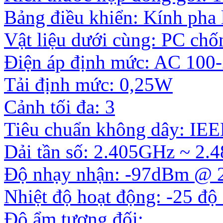
Bảng điều khiển: Kính pha 
Vật liệu dưới cùng: PC ch
Điện áp định mức: AC 100
Tải định mức: 0,25W
Cảnh tối đa: 3
Tiêu chuẩn không dây: IEE
Dải tần số: 2.405GHz ~ 2
Độ nhạy nhận: -97dBm @ 
Nhiệt độ hoạt động: -25 độ
Độ ẩm tương đối: