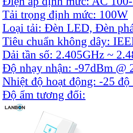
Điện áp định mức: AC 100
Tải trọng định mức: 100W
Loại tải: Đèn LED, Đèn ph
Tiêu chuẩn không dây: IEE
Dải tần số: 2.405GHz ~ 2
Độ nhạy nhận: -97dBm @ 
Nhiệt độ hoạt động: -25 độ
Độ ẩm tương đối: