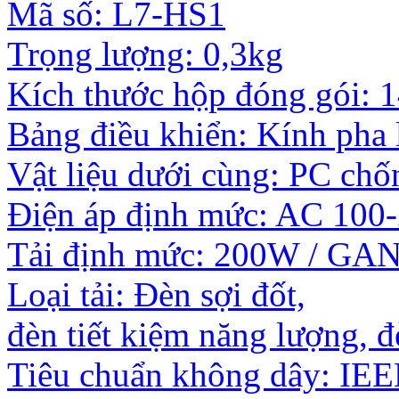
Mã số: L7-HS1
Trọng lượng: 0,3kg
Kích thước hộp đóng gói:
Bảng điều khiển: Kính pha 
Vật liệu dưới cùng: PC ch
Điện áp định mức: AC 100
Tải định mức: 200W / GAN
Loại tải: Đèn sợi đốt,
đèn tiết kiệm năng lượng, 
Tiêu chuẩn không dây: IEE