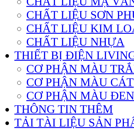
CHẤT LIỆU MẠ VÀ
CHẤT LIỆU SƠN PH
CHẤT LIỆU KIM LO
CHẤT LIỆU NHỰA
THIẾT BỊ ĐIỆN LIVI
CƠ PHẬN MÀU TR
CƠ PHẬN MÀU CÁT
CƠ PHẬN MÀU ĐE
THÔNG TIN THÊM
TẢI TÀI LIỆU SẢN P