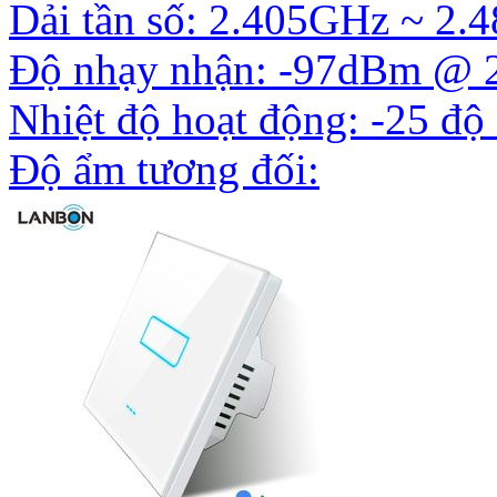
Dải tần số: 2.405GHz ~ 2
Độ nhạy nhận: -97dBm @ 
Nhiệt độ hoạt động: -25 độ
Độ ẩm tương đối: