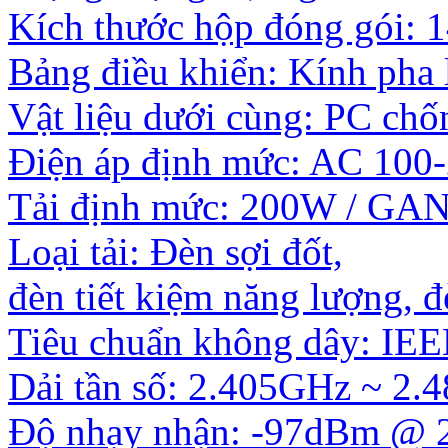
Kích thước hộp đóng gói:
Bảng điều khiển: Kính pha 
Vật liệu dưới cùng: PC ch
Điện áp định mức: AC 100
Tải định mức: 200W / GAN
Loại tải: Đèn sợi đốt,
đèn tiết kiệm năng lượng, 
Tiêu chuẩn không dây: IEE
Dải tần số: 2.405GHz ~ 2
Độ nhạy nhận: -97dBm @ 