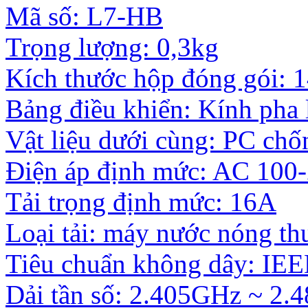
Mã số: L7-HB
Trọng lượng: 0,3kg
Kích thước hộp đóng gói:
Bảng điều khiển: Kính pha 
Vật liệu dưới cùng: PC ch
Điện áp định mức: AC 100
Tải trọng định mức: 16A
Loại tải: máy nước nóng th
Tiêu chuẩn không dây: IEE
Dải tần số: 2.405GHz ~ 2