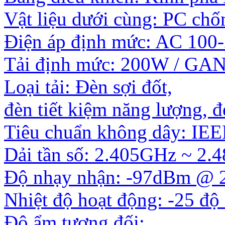
Vật liệu dưới cùng: PC ch
Điện áp định mức: AC 100
Tải định mức: 200W / GAN
Loại tải: Đèn sợi đốt,
đèn tiết kiệm năng lượng, 
Tiêu chuẩn không dây: IEE
Dải tần số: 2.405GHz ~ 2
Độ nhạy nhận: -97dBm @ 
Nhiệt độ hoạt động: -25 độ
Độ ẩm tương đối: