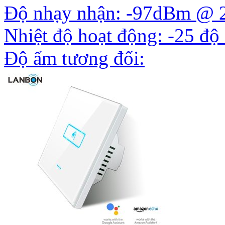
Độ nhạy nhận: -97dBm @ 
Nhiệt độ hoạt động: -25 độ
Độ ẩm tương đối: