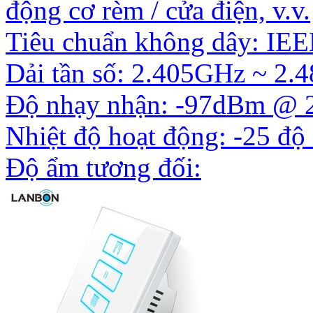
động cơ rèm / cửa điện, v.v.
Tiêu chuẩn không dây: IEE
Dải tần số: 2.405GHz ~ 2
Độ nhạy nhận: -97dBm @ 
Nhiệt độ hoạt động: -25 độ
Độ ẩm tương đối: