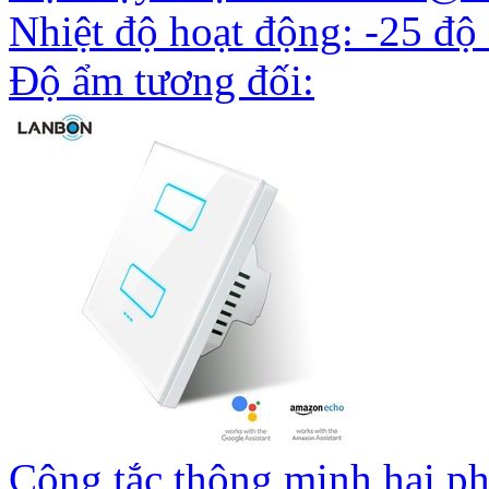
Nhiệt độ hoạt động: -25 độ
Độ ẩm tương đối:
Công tắc thông minh hai p