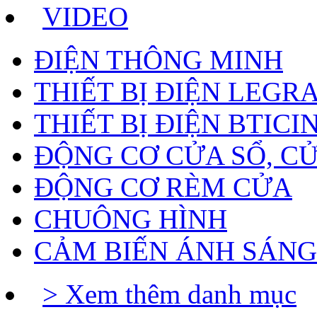
VIDEO
ĐIỆN THÔNG MINH
THIẾT BỊ ĐIỆN LEGR
THIẾT BỊ ĐIỆN BTICI
ĐỘNG CƠ CỬA SỔ, C
ĐỘNG CƠ RÈM CỬA
CHUÔNG HÌNH
CẢM BIẾN ÁNH SÁNG
> Xem thêm danh mục