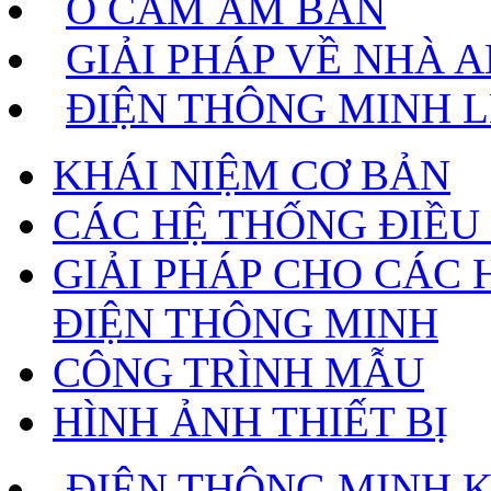
Ổ CẮM ÂM BÀN
GIẢI PHÁP VỀ NHÀ 
ĐIỆN THÔNG MINH 
KHÁI NIỆM CƠ BẢN
CÁC HỆ THỐNG ĐIỀU
GIẢI PHÁP CHO CÁC 
ĐIỆN THÔNG MINH
CÔNG TRÌNH MẪU
HÌNH ẢNH THIẾT BỊ
ĐIỆN THÔNG MINH 