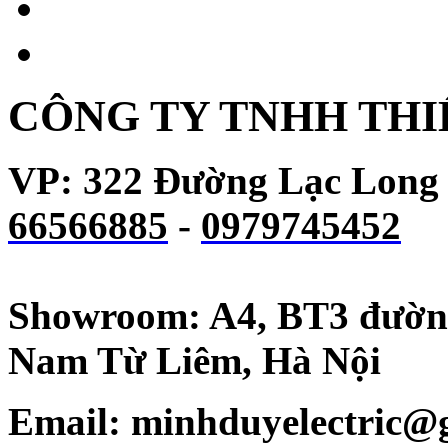
CÔNG TY TNHH THI
VP: 322 Đường Lạc Long
66566885
-
0979745452
Showroom: A4, BT3 đườn
Nam Từ Liêm, Hà Nội
Email:
minhduyelectric@