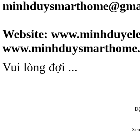
minhduysmarthome@gma
Website: www.minhduyelec
www.minhduysmarthome.
Vui lòng đợi ...
Đặ
Xem