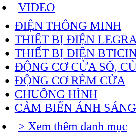
VIDEO
ĐIỆN THÔNG MINH
THIẾT BỊ ĐIỆN LEGR
THIẾT BỊ ĐIỆN BTICI
ĐỘNG CƠ CỬA SỔ, C
ĐỘNG CƠ RÈM CỬA
CHUÔNG HÌNH
CẢM BIẾN ÁNH SÁNG
> Xem thêm danh mục