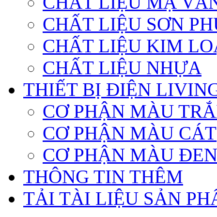
CHẤT LIỆU MẠ VÀ
CHẤT LIỆU SƠN PH
CHẤT LIỆU KIM LO
CHẤT LIỆU NHỰA
THIẾT BỊ ĐIỆN LIVI
CƠ PHẬN MÀU TR
CƠ PHẬN MÀU CÁT
CƠ PHẬN MÀU ĐE
THÔNG TIN THÊM
TẢI TÀI LIỆU SẢN P