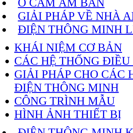
Ổ CẮM ÂM BÀN
GIẢI PHÁP VỀ NHÀ 
ĐIỆN THÔNG MINH 
KHÁI NIỆM CƠ BẢN
CÁC HỆ THỐNG ĐIỀU
GIẢI PHÁP CHO CÁC 
ĐIỆN THÔNG MINH
CÔNG TRÌNH MẪU
HÌNH ẢNH THIẾT BỊ
ĐIỆN THÔNG MINH 