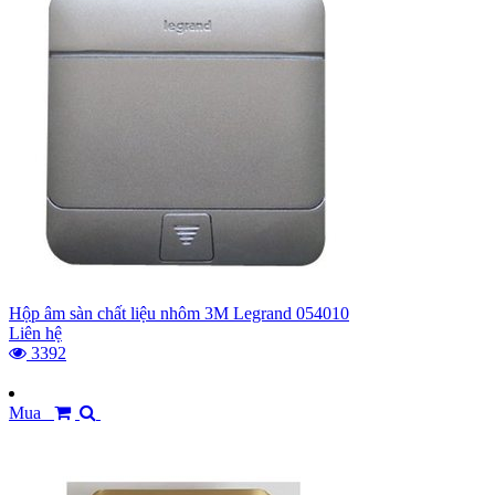
Hộp âm sàn chất liệu nhôm 3M Legrand 054010
Liên hệ
3392
Mua