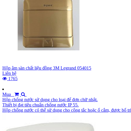
Hộp âm sàn chất liệu đồng 3M Legrand 054015
Liên hệ
1765
Mua
Hộp chống nước sử dụng cho loại đế đơn chữ nhật.
Thiết bị đạt tiêu chuẩn chống nước IP 55.
Hộp chống nước có thể sử dụng cho công tắc hoặc ổ cắm, được bố trí 