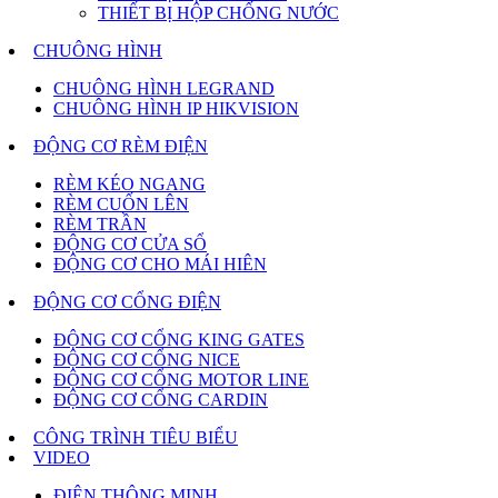
THIẾT BỊ HỘP CHỐNG NƯỚC
CHUÔNG HÌNH
CHUÔNG HÌNH LEGRAND
CHUÔNG HÌNH IP HIKVISION
ĐỘNG CƠ RÈM ĐIỆN
RÈM KÉO NGANG
RÈM CUỐN LÊN
RÈM TRẦN
ĐỘNG CƠ CỬA SỔ
ĐỘNG CƠ CHO MÁI HIÊN
ĐỘNG CƠ CỔNG ĐIỆN
ĐỘNG CƠ CỔNG KING GATES
ĐỘNG CƠ CỔNG NICE
ĐỘNG CƠ CỔNG MOTOR LINE
ĐỘNG CƠ CỔNG CARDIN
CÔNG TRÌNH TIÊU BIỂU
VIDEO
ĐIỆN THÔNG MINH