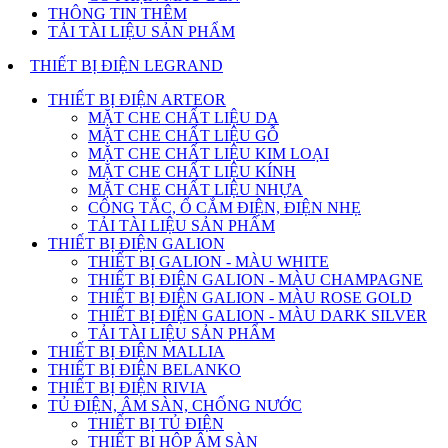
THÔNG TIN THÊM
TẢI TÀI LIỆU SẢN PHẨM
THIẾT BỊ ĐIỆN LEGRAND
THIẾT BỊ ĐIỆN ARTEOR
MẶT CHE CHẤT LIỆU DA
MẶT CHE CHẤT LIỆU GỖ
MẶT CHE CHẤT LIỆU KIM LOẠI
MẶT CHE CHẤT LIỆU KÍNH
MẶT CHE CHẤT LIỆU NHỰA
CÔNG TẮC, Ổ CẮM ĐIỆN, ĐIỆN NHẸ
TẢI TÀI LIỆU SẢN PHẨM
THIẾT BỊ ĐIỆN GALION
THIẾT BỊ GALION - MÀU WHITE
THIẾT BỊ ĐIỆN GALION - MÀU CHAMPAGNE
THIẾT BỊ ĐIỆN GALION - MÀU ROSE GOLD
THIẾT BỊ ĐIỆN GALION - MÀU DARK SILVER
TẢI TÀI LIỆU SẢN PHẨM
THIẾT BỊ ĐIỆN MALLIA
THIẾT BỊ ĐIỆN BELANKO
THIẾT BỊ ĐIỆN RIVIA
TỦ ĐIỆN, ÂM SÀN, CHỐNG NƯỚC
THIẾT BỊ TỦ ĐIỆN
THIẾT BỊ HỘP ÂM SÀN