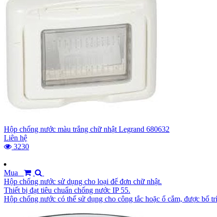
Hộp chống nước màu trắng chữ nhật Legrand 680632
Liên hệ
3230
Mua
Hộp chống nước sử dụng cho loại đế đơn chữ nhật.
Thiết bị đạt tiêu chuẩn chống nước IP 55.
Hộp chống nước có thể sử dụng cho công tắc hoặc ổ cắm, được bố trí 