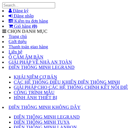
Đăng ký
Đăng nhập
Kiểm tra đơn hàng
Giỏ hàng
(0)
CHỌN DANH MỤC
Trang chủ
Giới thiệu
Thanh toán giao hàng
Liên hệ
Ổ CẮM ÂM BÀN
GIẢI PHÁP VỀ NHÀ AN TOÀN
ĐIỆN THÔNG MINH LEGRAND
KHÁI NIỆM CƠ BẢN
CÁC HỆ THỐNG ĐIỀU KHIỂN ĐIỆN THÔNG MINH
GIẢI PHÁP CHO CÁC HỆ THỐNG CHÍNH KẾT NỐI Đ
CÔNG TRÌNH MẪU
HÌNH ẢNH THIẾT BỊ
ĐIỆN THÔNG MINH KHÔNG DÂY
ĐIỆN THÔNG MINH LEGRAND
ĐIỆN THÔNG MINH TUYA
ĐIỆN THÔNG MINH LANBON