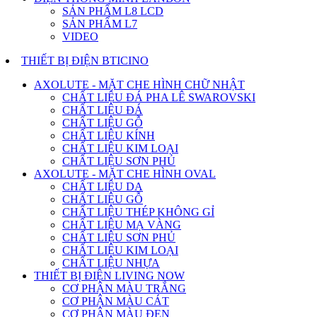
SẢN PHẨM L8 LCD
SẢN PHẨM L7
VIDEO
THIẾT BỊ ĐIỆN BTICINO
AXOLUTE - MẶT CHE HÌNH CHỮ NHẬT
CHẤT LIỆU ĐÁ PHA LÊ SWAROVSKI
CHẤT LIỆU ĐÁ
CHẤT LIỆU GỖ
CHẤT LIỆU KÍNH
CHẤT LIỆU KIM LOẠI
CHẤT LIỆU SƠN PHỦ
AXOLUTE - MẶT CHE HÌNH OVAL
CHẤT LIỆU DA
CHẤT LIỆU GỖ
CHẤT LIỆU THÉP KHÔNG GỈ
CHẤT LIỆU MẠ VÀNG
CHẤT LIỆU SƠN PHỦ
CHẤT LIỆU KIM LOẠI
CHẤT LIỆU NHỰA
THIẾT BỊ ĐIỆN LIVING NOW
CƠ PHẬN MÀU TRẮNG
CƠ PHẬN MÀU CÁT
CƠ PHẬN MÀU ĐEN