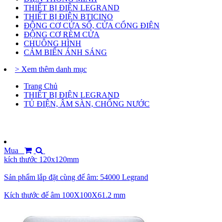
THIẾT BỊ ĐIỆN LEGRAND
THIẾT BỊ ĐIỆN BTICINO
ĐỘNG CƠ CỬA SỔ, CỬA CỔNG ĐIỆN
ĐỘNG CƠ RÈM CỬA
CHUÔNG HÌNH
CẢM BIẾN ÁNH SÁNG
> Xem thêm danh mục
Trang Chủ
THIẾT BỊ ĐIỆN LEGRAND
TỦ ĐIỆN, ÂM SÀN, CHỐNG NƯỚC
Mua
kích thước 120x120mm
Sản phẩm lắp đặt cùng đế âm: 54000 Legrand
Kích thước đế âm 100X100X61.2 mm